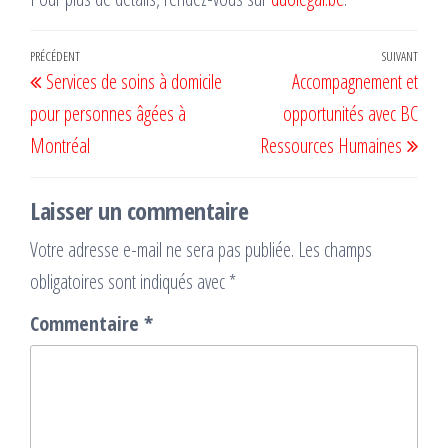
Navigation
Article
PRÉCÉDENT
SUIVANT
Artic
Services de soins à domicile
Accompagnement et
de
précédent
suiv
pour personnes âgées à
opportunités avec BC
l’article
Montréal
Ressources Humaines
Laisser un commentaire
Votre adresse e-mail ne sera pas publiée.
Les champs
obligatoires sont indiqués avec
*
Commentaire
*